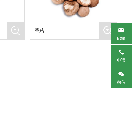
香菇
邮箱
电话
微信