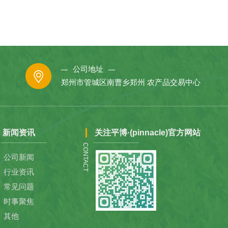
公司地址
郑州市管城区南曹乡郑州 农产品交易中心
新闻资讯
关注平博·(pinnacle)官方网站
CONTACT
公司新闻
行业资讯
常见问题
时事聚焦
其他