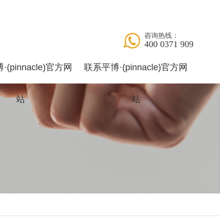
咨询热线：
400 0371 909
(pinnacle)官方网
联系平博·(pinnacle)官方网
站
站