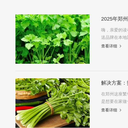
2025年
嗨，亲爱的读
送品牌在本地
了客户的青睐
查看详细
解决方案：
在郑州这座繁
是想要在家做
食材配送店变
查看详细