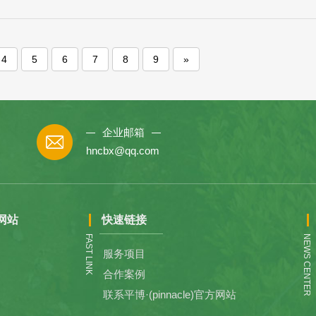
4
5
6
7
8
9
»
企业邮箱
hncbx@qq.com
方网站
快速链接
FAST LINK
NEWS CENTER
服务项目
合作案例
联系平博·(pinnacle)官方网站