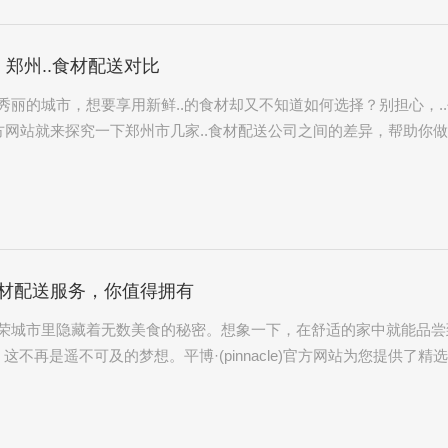
：郑州..食材配送对比
秀丽的城市，想要享用新鲜..的食材却又不知道如何选择？别担心，.
cle)官方网站就来探究一下郑州市几家..食材配送公司之间的差异，帮助你
材配送服务，你值得拥有
荣城市里隐藏着无数美食的秘密。想象一下，在舒适的家中就能品尝
，这不再是遥不可及的梦想。平博·(pinnacle)官方网站为您提供了精
务，只为让您享受到.纯正的美味。