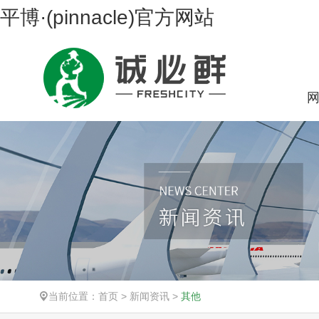
平博·(pinnacle)官方网站
当前位置：
首页
>
新闻资讯
>
其他