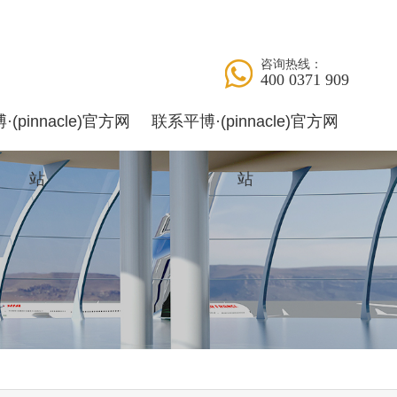
咨询热线：
400 0371 909
(pinnacle)官方网
联系平博·(pinnacle)官方网
站
站