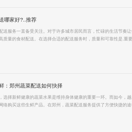
哪家好?..推荐
配送服务一直备受关注。对于许多城市居民而言，忙碌的生活节奏让
高质量的食材配送。在选择合适的配送服务时，质量和可靠性是.重
鲜：郑州蔬菜配送如何抉择
，选择新鲜健康的蔬菜水果是维持身体健康的重要一环。而如今，越
网络购买这些生鲜产品。在郑州，蔬菜配送服务提供了方便快捷的途
适地享受到来自田园的美味。