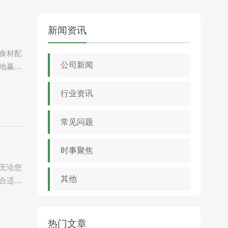
新闻资讯
食材配
公司新闻
地赢得
行业资讯
常见问题
时事聚焦
无论您
其他
合适的
热门文章