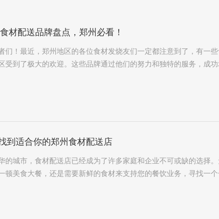
郑州食材配送品牌盘点，郑州必看！
者们！最近，郑州地区的各位食材发烧友们一定都注意到了，有一些
区受到了极大的欢迎。这些品牌通过他们的努力和独特的服务，成功
。
找到适合你的郑州食材配送店
华的城市，食材配送店已经成为了许多家庭和企业不可或缺的选择。
一顿美食大餐，还是需要新鲜的食材来支持您的餐饮业务，寻找一个
得至关重要。